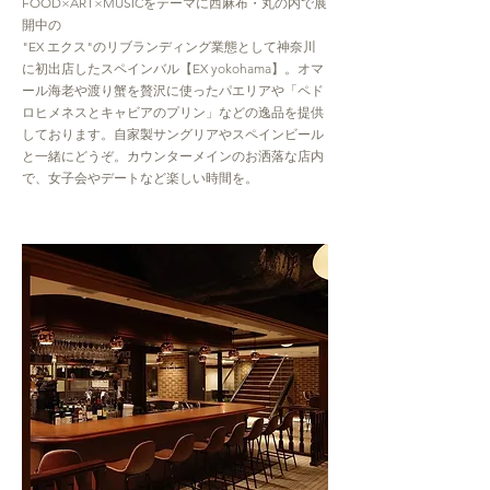
FOOD×ART×MUSICをテーマに西麻布・丸の内で展
開中の
"EX エクス"のリブランディング業態として神奈川
に初出店したスペインバル【EX yokohama】。オマ
ール海老や渡り蟹を贅沢に使ったパエリアや「ペド
ロヒメネスとキャビアのプリン」などの逸品を提供
しております。自家製サングリアやスペインビール
と一緒にどうぞ。カウンターメインのお洒落な店内
で、女子会やデートなど楽しい時間を。